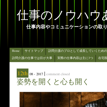
仕事のノウハウ
仕事内容やコミュニケーションの取
Home
サイトマップ
訪問介護のプロとして成長していくため
訪問介護の仕事では目が大事
実際の仕事内容は主に3つ
在宅
12th
|
08 -
2017
comment closed
姿勢を開くと心も開く