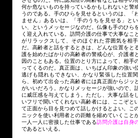
何か危ないものを持っているかもしれないと警
うのである。手のひらを見せるというのは、「
ません」あるいは、「手のうちを見せる」とい
い、というメッセージなのだ。仏像も手のひら
く迎え入れている。訪問介護の仕事で大事なこ
がリラックスして、そのほぐれた雰囲気を相手
だ。高齢者と話をするときは、どんな位置をと
護を始めたばかりの高齢者の警戒心が、介護者
因のこともある。位置のとり方によって、相手
ってくるのだ。真正面は、いちばん印象の強い
逃げも隠れもできない、かなり緊張した位置関
ら、初めて出会った高齢者には真正面からジッ
がいいだろう。かなりメッセージが強いので、
に威圧感を与えてしまう。ただし、大事な話を
いフリで聞いてくれない高齢者には、ここぞと
て正面から目を見つめて話しかけるとよい。こ
ニックを使い利用者との距離を縮めていくこと
一人一人に密接した仕事である
訪問介護は自身
であるといえる。