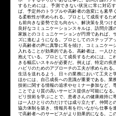
するためには、予測できない状況に常に対応す
ば、予定外のトラブルや高齢者の急変にも素早
る柔軟性が求められる。プロとして成長するた
も前向きな姿勢で立ち向かい、解決策を見つけ
良好なコミュニケーションスキルは、訪問介護
家族とのコミュニケーションが円滑であれば、
ズに進むようになる。プロとしてのステップア
り高齢者の声に真摯に耳を傾け、コミュニケー
入れることが効果的である。高齢者は、一人ひ
抱えている。プロとして成長するためには、こ
きる幅広いスキルが必要だ。例えば、特定の疾
ハビリのためのアプローチの工夫が求められる
生活を送れるよう、日々の業務において工夫と
ほかには、自己成長への意識が重要である。業
技術に関する情報の追求やセミナー参加など、
ことでより質の高いサービス提供が可能になる
ビリ技術を学ぶことで、患者さんの健康維持に
は一人ひとりの力だけでは成り立たず、仲間と
協力体制を築き、情報共有を行いながら仕事を
で高齢者へのサービスがより効果的になる。こ